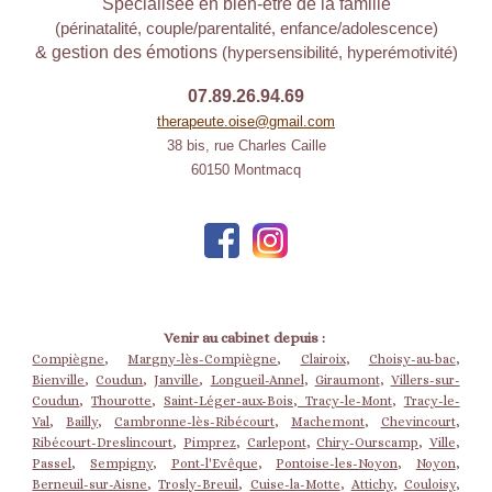
Spécialisée en bien-être de la famille
(périnatalité, couple/parentalité, enfance/adolescence)
& gestion des émotions
(hypersensibilité, hyperémotivité)
07.89.26.94.69
therapeute.oise@gmail.com
38 bis, rue Charles Caille
60150 Montmacq
Venir au cabinet depuis :
Compiègne
,
Margny-lès-Compiègne
,
Clairoix
,
Choisy-au-bac
,
Bienville
,
Coudun
,
Janville
,
Longueil-Annel
,
Giraumont
,
Villers-sur-
Coudun
,
Thourotte
,
Saint-Léger-aux-Bois
,
Tracy-le-Mont
,
Tracy-le-
Val
,
Bailly
,
Cambronne-lès-Ribécourt
,
Machemont
,
Chevincourt
,
Ribécourt-Dreslincourt
,
Pimprez
,
Carlepont
,
Chiry-Ourscamp
,
Ville
,
Passel
,
Sempigny
,
Pont-l'Evêque
,
Pontoise-les-Noyon
,
Noyon
,
Berneuil-sur-Aisne
,
Trosly-Breuil
,
Cuise-la-Motte
,
Attichy
,
Couloisy
,