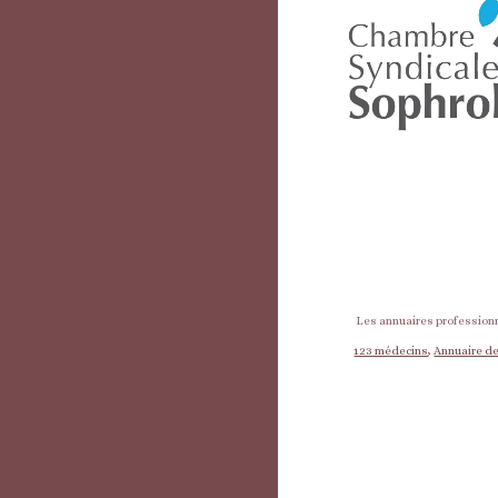
Les annuaires professionn
123 médecins
,
Annuaire de