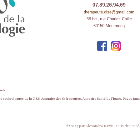
07.89.26.94.69
therapeute.oise@gmail.com
38 bis, rue Charles Caille
60150 Montmacq
els :
s sophrologues de la C.S.S
,
Annuaire des thérapeutes
,
Annuaire Santé Le FIgaro
,
Pages jau
©2023 par Alexandra Bazin. Tous droits ré