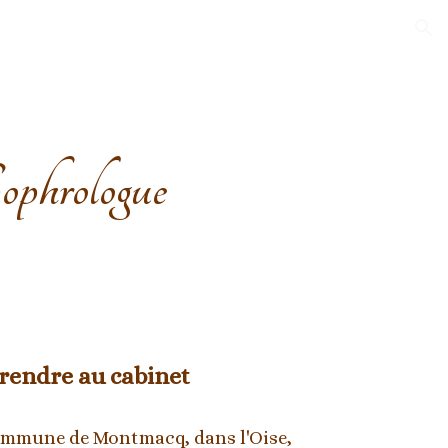
ion
phrologue
endre au cabinet 
commune de Montmacq, dans l'Oise, 