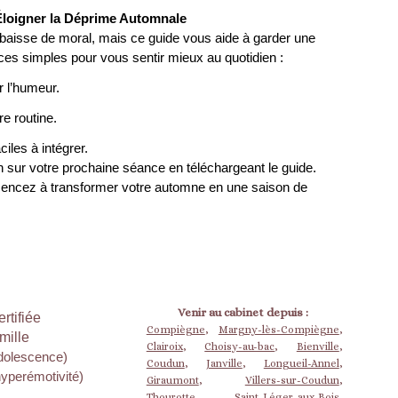
 Éloigner la Déprime Automnale
aisse de moral, mais ce guide vous aide à garder une
ces simples pour vous sentir mieux au quotidien :
r l’humeur.
re routine.
ciles à intégrer.
n sur votre prochaine séance en téléchargeant le guide.
ncez à transformer votre automne en une saison de
Venir au cabinet depuis :
rtifiée
Compiègne
,
Margny-lès-Compiègne
,
mille
Clairoix
,
Choisy-au-bac
,
Bienville
,
adolescence)
Coudun
,
Janville
,
Longueil-Annel
,
hyperémotivité)
Giraumont
,
Villers-sur-Coudun
,
Thourotte
,
Saint-Léger-aux-Bois
,