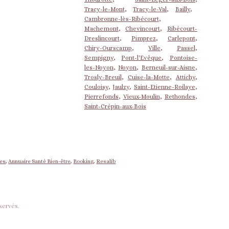
Tracy-le-Mont
,
Tracy-le-Val
,
Bailly
,
Cambronne-lès-Ribécourt
,
Machemont
,
Chevincourt
,
Ribécourt-
Dreslincourt
,
Pimprez
,
Carlepont
,
Chiry-Ourscamp
,
Ville
,
Passel
,
Sempigny
,
Pont-l'Evêque
,
Pontoise-
les-Noyon
,
Noyon
,
Berneuil-sur-Aisne
,
Trosly-Breuil
,
Cuise-la-Motte
,
Attichy
,
Couloisy
,
Jaulzy
,
Saint-Etienne-Roilaye
,
Pierrefonds
,
Vieux-Moulin
,
Rethondes
,
Saint-Crépin-aux-Bois
nes
,
Annuaire Santé Bien-être
,
Booking
,
Resalib
servés.