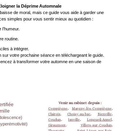
 Éloigner la Déprime Automnale
aisse de moral, mais ce guide vous aide à garder une
ces simples pour vous sentir mieux au quotidien :
r l’humeur.
re routine.
ciles à intégrer.
n sur votre prochaine séance en téléchargeant le guide.
ncez à transformer votre automne en une saison de
Venir au cabinet depuis :
rtifiée
Compiègne
,
Margny-lès-Compiègne
,
mille
Clairoix
,
Choisy-au-bac
,
Bienville
,
adolescence)
Coudun
,
Janville
,
Longueil-Annel
,
hyperémotivité)
Giraumont
,
Villers-sur-Coudun
,
Thourotte
,
Saint-Léger-aux-Bois
,