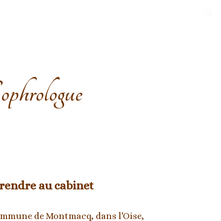
ion
phrologue
endre au cabinet 
commune de Montmacq, dans l'Oise, 