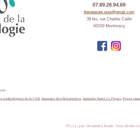
07.89.26.94.69
therapeute.oise@gmail.com
38 bis, rue Charles Caille
60150 Montmacq
els :
s sophrologues de la C.S.S
,
Annuaire des thérapeutes
,
Annuaire Santé Le FIgaro
,
Pages jau
©2023 par Alexandra Bazin. Tous droits ré