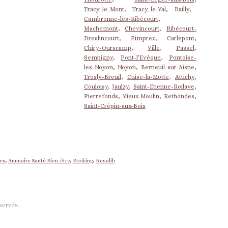
Tracy-le-Mont
,
Tracy-le-Val
,
Bailly
,
Cambronne-lès-Ribécourt
,
Machemont
,
Chevincourt
,
Ribécourt-
Dreslincourt
,
Pimprez
,
Carlepont
,
Chiry-Ourscamp
,
Ville
,
Passel
,
Sempigny
,
Pont-l'Evêque
,
Pontoise-
les-Noyon
,
Noyon
,
Berneuil-sur-Aisne
,
Trosly-Breuil
,
Cuise-la-Motte
,
Attichy
,
Couloisy
,
Jaulzy
,
Saint-Etienne-Roilaye
,
Pierrefonds
,
Vieux-Moulin
,
Rethondes
,
Saint-Crépin-aux-Bois
nes
,
Annuaire Santé Bien-être
,
Booking
,
Resalib
servés.