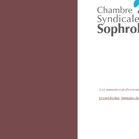
Les annuaires professionn
123 médecins
,
Annuaire de