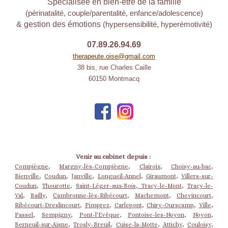
Spécialisée en bien-être de la famille
(périnatalité, couple/parentalité, enfance/adolescence)
& gestion des émotions
(hypersensibilité, hyperémotivité)
07.89.26.94.69
therapeute.oise@gmail.com
38 bis, rue Charles Caille
60150 Montmacq
Venir au cabinet depuis :
Compiègne
,
Margny-lès-Compiègne
,
Clairoix
,
Choisy-au-bac
,
Bienville
,
Coudun
,
Janville
,
Longueil-Annel
,
Giraumont
,
Villers-sur-
Coudun
,
Thourotte
,
Saint-Léger-aux-Bois
,
Tracy-le-Mont
,
Tracy-le-
Val
,
Bailly
,
Cambronne-lès-Ribécourt
,
Machemont
,
Chevincourt
,
Ribécourt-Dreslincourt
,
Pimprez
,
Carlepont
,
Chiry-Ourscamp
,
Ville
,
Passel
,
Sempigny
,
Pont-l'Evêque
,
Pontoise-les-Noyon
,
Noyon
,
Berneuil-sur-Aisne
,
Trosly-Breuil
,
Cuise-la-Motte
,
Attichy
,
Couloisy
,