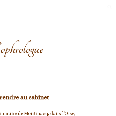
ion
phrologue
endre au cabinet 
commune de Montmacq, dans l'Oise, 