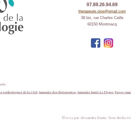
07.89.26.94.69
therapeute.oise@gmail.com
38 bis, rue Charles Caille
60150 Montmacq
els :
s sophrologues de la C.S.S
,
Annuaire des thérapeutes
,
Annuaire Santé Le FIgaro
,
Pages jau
©2023 par Alexandra Bazin. Tous droits ré