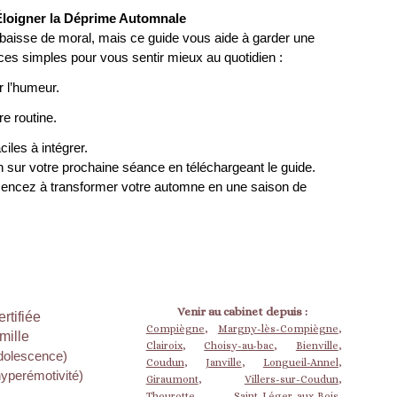
 Éloigner la Déprime Automnale
aisse de moral, mais ce guide vous aide à garder une
ces simples pour vous sentir mieux au quotidien :
r l’humeur.
re routine.
ciles à intégrer.
n sur votre prochaine séance en téléchargeant le guide.
ncez à transformer votre automne en une saison de
Venir au cabinet depuis :
rtifiée
Compiègne
,
Margny-lès-Compiègne
,
mille
Clairoix
,
Choisy-au-bac
,
Bienville
,
adolescence)
Coudun
,
Janville
,
Longueil-Annel
,
hyperémotivité)
Giraumont
,
Villers-sur-Coudun
,
Thourotte
,
Saint-Léger-aux-Bois
,