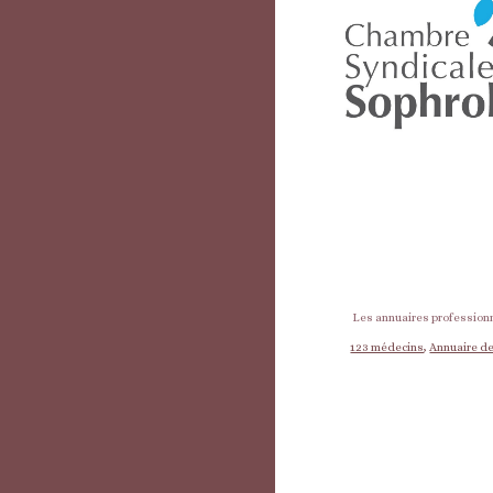
Les annuaires professionn
123 médecins
,
Annuaire de