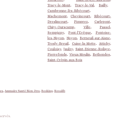
Tracy-le-Mont
,
Tracy-le-Val
,
Bailly
,
Cambronne-lès-Ribécourt
,
Machemont
,
Chevincourt
,
Ribécourt-
Dreslincourt
,
Pimprez
,
Carlepont
,
Chiry-Ourscamp
,
Ville
,
Passel
,
Sempigny
,
Pont-l'Evêque
,
Pontoise-
les-Noyon
,
Noyon
,
Berneuil-sur-Aisne
,
Trosly-Breuil
,
Cuise-la-Motte
,
Attichy
,
Couloisy
,
Jaulzy
,
Saint-Etienne-Roilaye
,
Pierrefonds
,
Vieux-Moulin
,
Rethondes
,
Saint-Crépin-aux-Bois
nes
,
Annuaire Santé Bien-être
,
Booking
,
Resalib
servés.