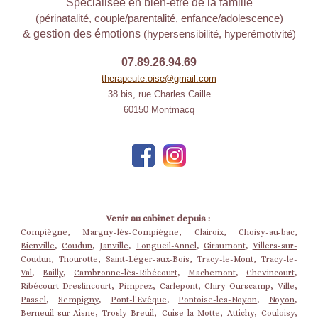
Spécialisée en bien-être de la famille
(périnatalité, couple/parentalité, enfance/adolescence)
& gestion des émotions
(hypersensibilité, hyperémotivité)
07.89.26.94.69
therapeute.oise@gmail.com
38 bis, rue Charles Caille
60150 Montmacq
Venir au cabinet depuis :
Compiègne
,
Margny-lès-Compiègne
,
Clairoix
,
Choisy-au-bac
,
Bienville
,
Coudun
,
Janville
,
Longueil-Annel
,
Giraumont
,
Villers-sur-
Coudun
,
Thourotte
,
Saint-Léger-aux-Bois
,
Tracy-le-Mont
,
Tracy-le-
Val
,
Bailly
,
Cambronne-lès-Ribécourt
,
Machemont
,
Chevincourt
,
Ribécourt-Dreslincourt
,
Pimprez
,
Carlepont
,
Chiry-Ourscamp
,
Ville
,
Passel
,
Sempigny
,
Pont-l'Evêque
,
Pontoise-les-Noyon
,
Noyon
,
Berneuil-sur-Aisne
,
Trosly-Breuil
,
Cuise-la-Motte
,
Attichy
,
Couloisy
,